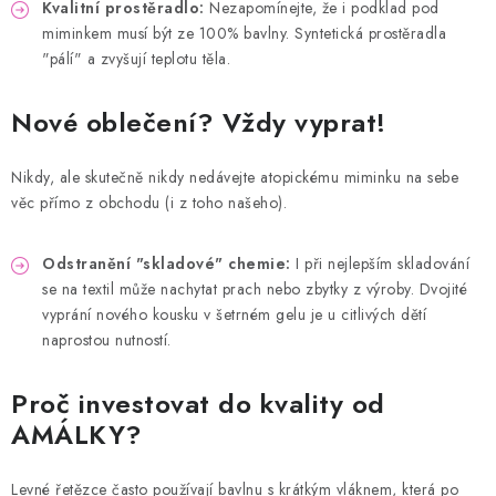
Kvalitní prostěradlo:
Nezapomínejte, že i podklad pod
miminkem musí být ze 100% bavlny. Syntetická prostěradla
"pálí" a zvyšují teplotu těla.
Nové oblečení? Vždy vyprat!
Nikdy, ale skutečně nikdy nedávejte atopickému miminku na sebe
věc přímo z obchodu (i z toho našeho).
Odstranění "skladové" chemie:
I při nejlepším skladování
se na textil může nachytat prach nebo zbytky z výroby. Dvojité
vyprání nového kousku v šetrném gelu je u citlivých dětí
naprostou nutností.
Proč investovat do kvality od
AMÁLKY?
Levné řetězce často používají bavlnu s krátkým vláknem, která po