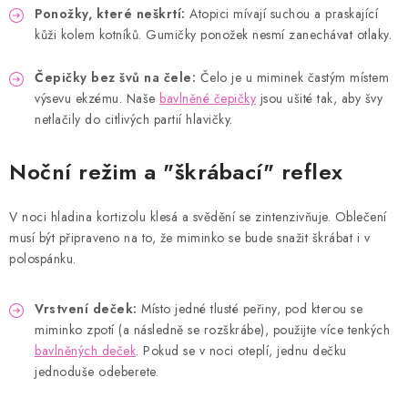
Ponožky, které neškrtí:
Atopici mívají suchou a praskající
kůži kolem kotníků. Gumičky ponožek nesmí zanechávat otlaky.
Čepičky bez švů na čele:
Čelo je u miminek častým místem
výsevu ekzému. Naše
bavlněné čepičky
jsou ušité tak, aby švy
netlačily do citlivých partií hlavičky.
Noční režim a "škrábací" reflex
V noci hladina kortizolu klesá a svědění se zintenzivňuje. Oblečení
musí být připraveno na to, že miminko se bude snažit škrábat i v
polospánku.
Vrstvení deček:
Místo jedné tlusté peřiny, pod kterou se
miminko zpotí (a následně se rozškrábe), použijte více tenkých
bavlněných deček
. Pokud se v noci oteplí, jednu dečku
jednoduše odeberete.