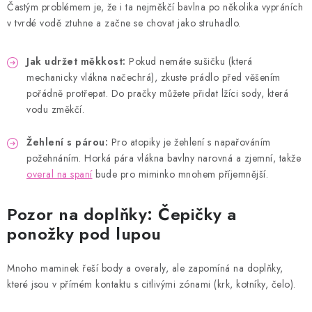
Častým problémem je, že i ta nejměkčí bavlna po několika vypráních
v tvrdé vodě ztuhne a začne se chovat jako struhadlo.
Jak udržet měkkost:
Pokud nemáte sušičku (která
mechanicky vlákna načechrá), zkuste prádlo před věšením
pořádně protřepat. Do pračky můžete přidat lžíci sody, která
vodu změkčí.
Žehlení s párou:
Pro atopiky je žehlení s napařováním
požehnáním. Horká pára vlákna bavlny narovná a zjemní, takže
overal na spaní
bude pro miminko mnohem příjemnější.
Pozor na doplňky: Čepičky a
ponožky pod lupou
Mnoho maminek řeší body a overaly, ale zapomíná na doplňky,
které jsou v přímém kontaktu s citlivými zónami (krk, kotníky, čelo).