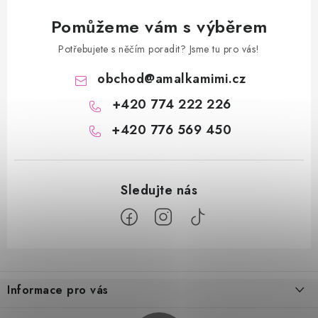
Pomůžeme vám s výběrem
Potřebujete s něčím poradit? Jsme tu pro vás!
obchod
@
amalkamimi.cz
+420 774 222 226
+420 776 569 450
Z
á
Informace pro vás
p
a
Doprava a platba