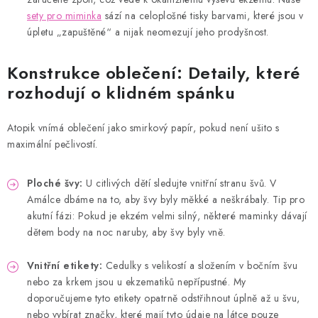
sety pro miminka
sází na celoplošné tisky barvami, které jsou v
úpletu „zapuštěné“ a nijak neomezují jeho prodyšnost.
Konstrukce oblečení: Detaily, které
rozhodují o klidném spánku
Atopik vnímá oblečení jako smirkový papír, pokud není ušito s
maximální pečlivostí.
Ploché švy:
U citlivých dětí sledujte vnitřní stranu švů. V
Amálce dbáme na to, aby švy byly měkké a neškrábaly. Tip pro
akutní fázi: Pokud je ekzém velmi silný, některé maminky dávají
dětem body na noc naruby, aby švy byly vně.
Vnitřní etikety:
Cedulky s velikostí a složením v bočním švu
nebo za krkem jsou u ekzematiků nepřípustné. My
doporučujeme tyto etikety opatrně odstřihnout úplně až u švu,
nebo vybírat značky, které mají tyto údaje na látce pouze