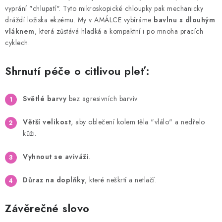
vyprání "chlupatí". Tyto mikroskopické chloupky pak mechanicky
dráždí ložiska ekzému. My v AMÁLCE vybíráme
bavlnu s dlouhým
vláknem
, která zůstává hladká a kompaktní i po mnoha pracích
cyklech.
Shrnutí péče o citlivou pleť:
Světlé barvy
bez agresivních barviv.
Větší velikost
, aby oblečení kolem těla "vlálo" a nedřelo
kůži.
Vyhnout se aviváži
.
Důraz na doplňky
, které neškrtí a netlačí.
Závěrečné slovo