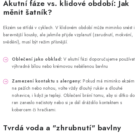
Akutní fáze vs. klidové období: Jak
měnit šatník?
Ekzém se střídá v cyklech. V klidovém období může miminko snést i
barevnější kousky, ale jakmile přijde vzplanutí (zarudnutí, mokvání,
svědění), musí být režim přísnější.
Oblečení jako obklad:
V akutní fázi doporučujeme používat
výhradně bílou nebo krémovou nebělenou bavlnu
Zamezení kontaktu s alergeny:
Pokud má miminko ekzém
na pažích nebo nohou, volte vždy dlouhý rukáv a dlouhé
nohavice, i když je tepleji. Oblečení brání tomu, aby si dítko do
ran zaneslo nečistoty nebo si je dál dráždilo kontaktem s
kobercem či hračkami.
Tvrdá voda a "zhrubnutí" bavlny