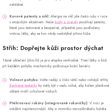
natištěné.
Kovové patenty a nikl:
Alergie na nikl jde často ruku v ruce
s atopickým ekzémem. Naše
body a overaly
používají patenty,
které jsou testované a bezpečné, případně jsou podloženy
vrstvou látky, aby se kov nikdy nedotýkal přímo kůže.
Střih: Dopřejte kůži prostor dýchat
Těsné oblečení (slim-fit) je pro atopika nevhodné. Tření látky o kůži
při každém pohybu mechanicky poškozuje kožní bariéru.
Volnost pohybu:
Volte raději o číslo větší nebo volnější střihy.
Bavlněné tepláčky
by měly být v sedu volné, aby kolem plenkové
oblasti mohl cirkulovat vzduch.
Přehrnovací rukávy (integrované rukavičky):
V noci je
svědění nejintenzivnější. Aby si miminko nerozškrábalo ložiska