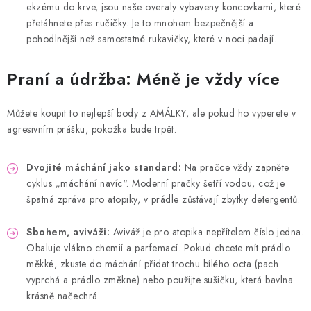
ekzému do krve, jsou naše overaly vybaveny koncovkami, které
přetáhnete přes ručičky. Je to mnohem bezpečnější a
pohodlnější než samostatné rukavičky, které v noci padají.
Praní a údržba: Méně je vždy více
Můžete koupit to nejlepší body z AMÁLKY, ale pokud ho vyperete v
agresivním prášku, pokožka bude trpět.
Dvojité máchání jako standard:
Na pračce vždy zapněte
cyklus „máchání navíc“. Moderní pračky šetří vodou, což je
špatná zpráva pro atopiky, v prádle zůstávají zbytky detergentů.
Sbohem, aviváži:
Aviváž je pro atopika nepřítelem číslo jedna.
Obaluje vlákno chemií a parfemací. Pokud chcete mít prádlo
měkké, zkuste do máchání přidat trochu bílého octa (pach
vyprchá a prádlo změkne) nebo použijte sušičku, která bavlna
krásně načechrá.