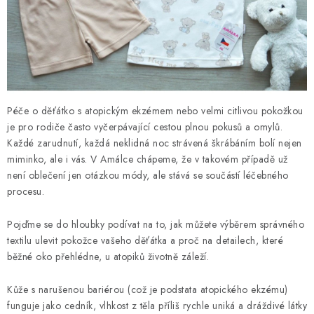
Kontakty
Proč AMÁLKA?
Doprava a platba
Tabulka velikostí
Postup pro vrácení a výměnu
Velkoobchod
Obchodní podmínky
Podmínky ochrany osobních údajů
Blog
Péče o děťátko s atopickým ekzémem nebo velmi citlivou pokožkou
je pro rodiče často vyčerpávající cestou plnou pokusů a omylů.
Každé zarudnutí, každá neklidná noc strávená škrábáním bolí nejen
miminko, ale i vás. V Amálce chápeme, že v takovém případě už
není oblečení jen otázkou módy, ale stává se součástí léčebného
procesu.
Pojďme se do hloubky podívat na to, jak můžete výběrem správného
textilu ulevit pokožce vašeho děťátka a proč na detailech, které
běžné oko přehlédne, u atopiků životně záleží.
Kůže s narušenou bariérou (což je podstata atopického ekzému)
funguje jako cedník, vlhkost z těla příliš rychle uniká a dráždivé látky