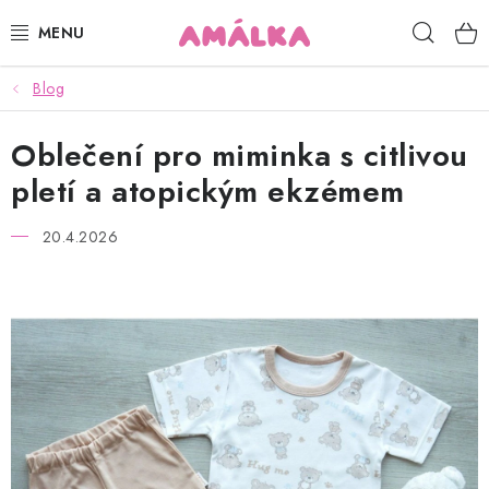
Přejít
Hleda
na
obsah
Blog
KOJENECKÉ, DĚTSKÉ OBLEČENÍ
Oblečení pro miminka s citlivou
ČEPICE, RUKAVICE, NÁKRČNÍKY
pletí a atopickým ekzémem
OSUŠKY, BRYNDÁKY, DEKY, DOPLŇKY
20.4.2026
SOFTSHELL
POUKAZY
KONTAKTY
HODNOCENÍ OBCHODU