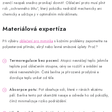
zvenčí naopak snadno pronikají dovnitř. Oblečení proto musí plnit
roli „ochranného štítu“, který pokožku nedráždí mechanicky ani
chemicky a udržuje ji v optimálním mikroklimatu.
Materiálová expertíza
Při výběru
oblečení pro miminka
s kožními problémy zapomeňte na
polyesterové příměsi, akryl nebo levné směsové úplety. Proč?
Termoregulace bez pocení:
Atopici nesnášejí teplo. Jakmile
teplota pod oblečením stoupne, cévy se rozšíří a svědění se
stává nesnesitelným. Čistá bavlna je přirozeně prodyšná a
dovoluje teplu unikat od těla.
Absorpce potu:
Pot obsahuje soli, které v ránách ekzému
pálí. Bavlna tento pot okamžitě nasaje a odvede ho od pokožky,
čímž minimalizuje riziko podráždění.