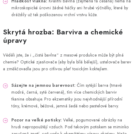
Hladkost vlákna:
Kvalitní bavlna (zejména ta česaná) nemá na
mikroskopické úrovni žádné háčky ani hrubé výčnělky, které by
dráždily už tak poškozenou vrchní vrstvu kůže.
Skrytá hrozba: Barviva a chemické
úpravy
Věděli jste, že i „čistá bavlna“ z masové produkce může být plná
chemie? Optické zjasňovače (aby byla bílá bělejší), ustalovače barev
a změkčovadla jsou pro citlivou pleť toxickým koktejlem.
Sázejte na jemnou barevnost:
Čím sytější barva (tmavě
modrá, černá, sytě červená), tím více chemických barviv
tkanina obsahuje. Pro ekzematiky jsou nejvhodnější přírodní
tóny, krémová, béžová, jemná šedá nebo pastelové barvy.
Pozor na velké potisky:
Velké, pogumované obrázky na
hrudi nepropouštějí vzduch. Pod takovým potiskem se miminko
zaručeně zpotí, což vede k okamžitému výsevu ekzému. Naše