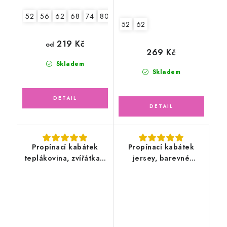
52
56
62
68
74
80
86
52
62
219 Kč
od
269 Kč
Skladem
Skladem
Propínací kabátek
Propínací kabátek
teplákovina, zvířátka v
jersey, barevné
lese
květinky