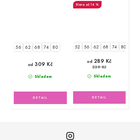
až 14 %
52
56
62
68
74
80
2.jak
56
62
68
74
80
289 Kč
od
309 Kč
od
339 Kč
Skladem
Skladem