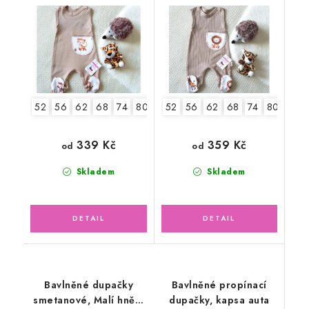
zvířátka safari
safari
52
56
62
68
74
80
52
56
62
68
74
80
339 Kč
359 Kč
od
od
Skladem
Skladem
Bavlněné dupačky
Bavlněné propínací
smetanové, Malí hnědí
dupačky, kapsa auta