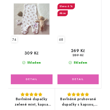
medvídci
6 %
Akce
68
74
269 Kč
309 Kč
289 Kč
Skladem
Skladem
Bavlněné dupačky
Bavlněné pruhované
zelené mint, kapsa
dupačky s kapsou,
žirafy
Panda