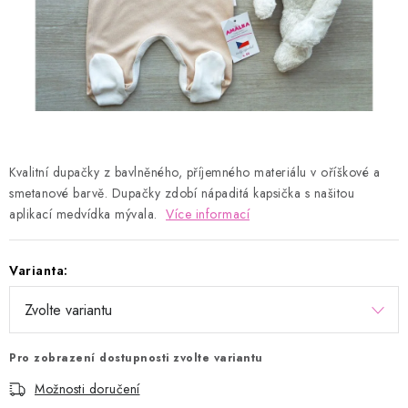
Kontakty
Proč AMÁLKA?
Doprava a platba
Tabulka velikostí
Postup pro vrácení a výměnu
Velkoobchod
Obchodní podmínky
Podmínky ochrany osobních údajů
Blog
Kvalitní dupačky z bavlněného, příjemného materiálu v oříškové a
smetanové barvě. Dupačky zdobí nápaditá kapsička s našitou
aplikací medvídka mývala.
Více informací
Varianta:
Pro zobrazení dostupnosti zvolte variantu
Možnosti doručení