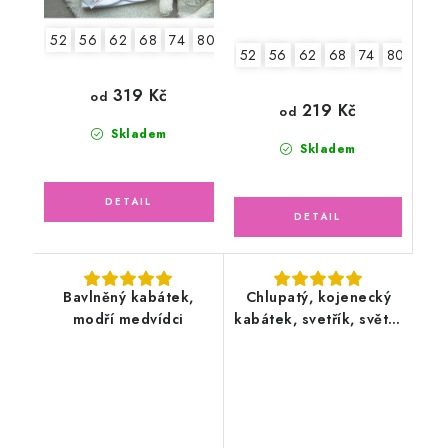
52
56
62
68
74
80
86
52
56
62
68
74
80
86
319 Kč
od
219 Kč
od
Skladem
Skladem
Bavlněný kabátek,
Chlupatý, kojenecký
modří medvídci
kabátek, svetřík, světle
šedý