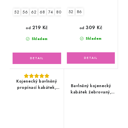
52
86
52
56
62
68
74
80
86
309 Kč
219 Kč
od
od
Skladem
Skladem
Kojenecký bavlněný
Bavlněný kojenecký
propínací kabátek,
kabátek žebrovaný,
oříškový
ledově zelený