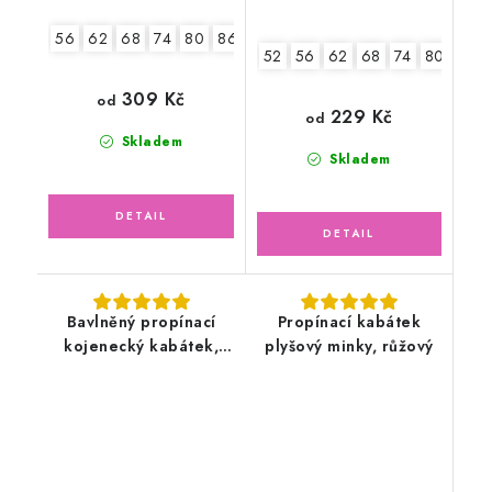
56
62
68
74
80
86
52
56
62
68
74
80
86
309 Kč
od
229 Kč
od
Skladem
Skladem
Bavlněný propínací
Propínací kabátek
kojenecký kabátek,
plyšový minky, růžový
oříškový