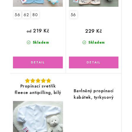
56
62
80
56
219 Kč
229 Kč
od
Skladem
Skladem
Propínací svetřík
Bavlněný propínací
fleece antipilling, bílý
kabátek, tyrkysový