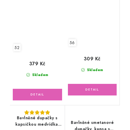
pudrově růžová kapsa
s medvídkem
56
52
309 Kč
379 Kč
Skladem
Skladem
Bavlněné dupačky s
Bavlněné smetanové
kapsičkou medvídka,
dupačky, kapsa s