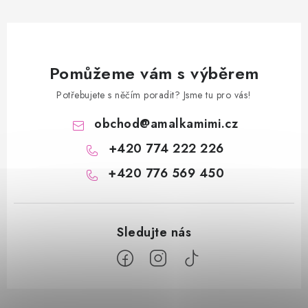
Pomůžeme vám s výběrem
Potřebujete s něčím poradit? Jsme tu pro vás!
obchod
@
amalkamimi.cz
+420 774 222 226
+420 776 569 450
Z