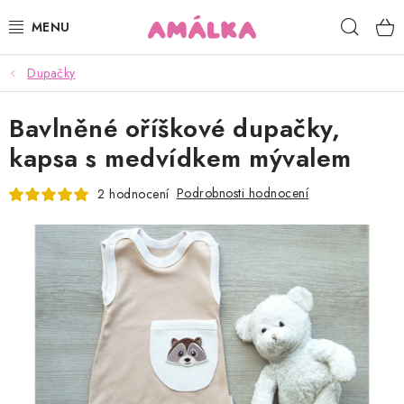
Přejít
Hleda
na
obsah
Dupačky
KOJENECKÉ, DĚTSKÉ OBLEČENÍ
Bavlněné oříškové dupačky,
ČEPICE, RUKAVICE, NÁKRČNÍKY
kapsa s medvídkem mývalem
OSUŠKY, BRYNDÁKY, DEKY, DOPLŇKY
Podrobnosti hodnocení
2 hodnocení
SOFTSHELL
POUKAZY
KONTAKTY
HODNOCENÍ OBCHODU