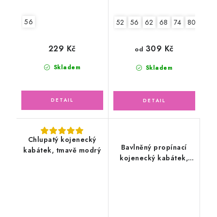
56
52
56
62
68
74
80
86
229 Kč
309 Kč
od
Skladem
Skladem
Chlupatý kojenecký
Bavlněný propínací
kabátek, tmavě modrý
kojenecký kabátek,
červený