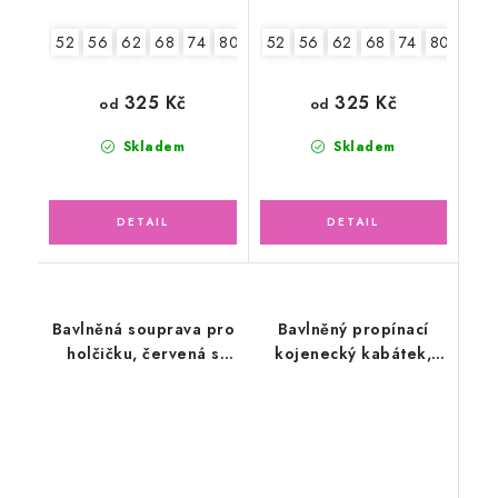
52
56
62
68
74
80
86
52
56
62
68
74
80
86
325 Kč
325 Kč
od
od
Skladem
Skladem
Bavlněná souprava pro
Bavlněný propínací
holčičku, červená s
kojenecký kabátek,
Beruškami
šedý melír