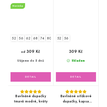
Novinka
52
56
62
68
74
80
52
56
309 Kč
309 Kč
od
Ušijeme do 5 dnů
Skladem
Bavlněné dupačky
Bavlněné oříškové
tmavě modré, květy
dupačky, kapsa
zvířátka v lese