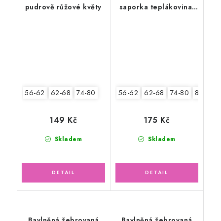
pudrově růžové květy
saporka teplákovina,
sovičky
56-62
62-68
74-80
56-62
62-68
74-80
80-86
149 Kč
175 Kč
Skladem
Skladem
Bavlněná žebrovaná
Bavlněná žebrovaná