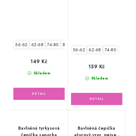
56-62
62-68
74-80
80-86
56-62
62-68
74-80
149 Kč
159 Kč
Skladem
Skladem
Bavlněná tyrkysová
Bavlněná čepička
čepička saporka
ažurový vzor, pejsek