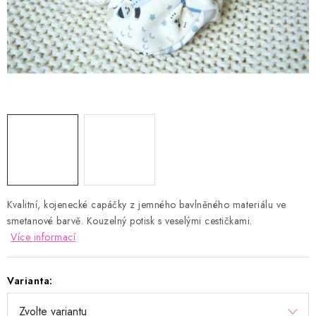
Kontakty
Proč AMÁLKA?
Doprava a platba
Tabulka velikostí
Postup pro vrácení a výměnu
Velkoobchod
Obchodní podmínky
Podmínky ochrany osobních údajů
Blog
Kvalitní, kojenecké capáčky z jemného bavlněného materiálu ve
smetanové barvě. Kouzelný potisk s veselými cestičkami.
Více informací
Varianta: