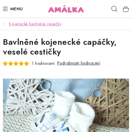
Přejít
Hleda
na
obsah
Kojenecké bavlněné capáčky
KOJENECKÉ, DĚTSKÉ OBLEČENÍ
Bavlněné kojenecké capáčky,
ČEPICE, RUKAVICE, NÁKRČNÍKY
veselé cestičky
OSUŠKY, BRYNDÁKY, DEKY, DOPLŇKY
Podrobnosti hodnocení
1 hodnocení
SOFTSHELL
POUKAZY
KONTAKTY
HODNOCENÍ OBCHODU