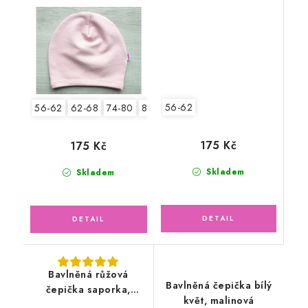
pudrově růžová
56-62
56-62
62-68
74-80
80-86
175 Kč
175 Kč
Skladem
Skladem
Bavlněná růžová
Bavlněná čepička bílý
čepička saporka,
květ, malinová
květinka