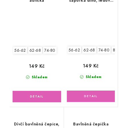
autíčka
saporka dino, ledově
zelená
56-62
62-68
74-80
80-86
56-62
62-68
74-80
149 Kč
149 Kč
Skladem
Skladem
Dívčí bavlněná čepice,
Bavlněná čepička