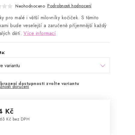
Podrobnosti hodnocení
Neohodnoceno
y pro malé i větší milovníky kočiček. S těmito
ami bude veselejší a zaručeně příjemnější každý
lých dětí.
Více informací
ta:
brazení dostupnosti zvolte variantu
žnosti doručení
4 Kč
63 Kč bez DPH
rná cena: