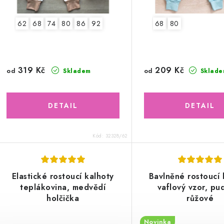
62
68
74
80
86
92
68
80
319 Kč
209 Kč
od
od
Skladem
Sklade
Kód:
32328/62
Elastické rostoucí kalhoty
Bavlněné rostoucí 
teplákovina, medvědí
vaflový vzor, pu
holčička
růžové
Novinka