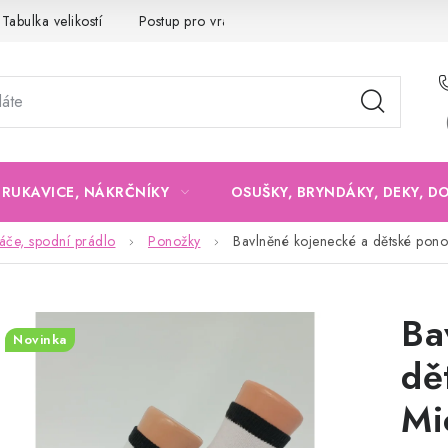
Tabulka velikostí
Postup pro vrácení a výměnu
Velkoobchod
, RUKAVICE, NÁKRČNÍKY
OSUŠKY, BRYNDÁKY, DEKY, D
če, spodní prádlo
Ponožky
Bavlněné kojenecké a dětské pono
Ba
Novinka
dě
Mi