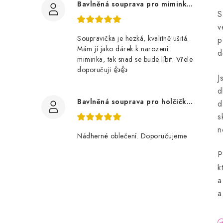
Bavlněná souprava pro miminko, zvířátka v lese
S
v
Soupravička je hezká, kvalitně ušitá.
p
Mám jí jako dárek k narození
d
miminka, tak snad se bude líbit. Vřele
doporučuji 👍👍
J
d
Bavlněná souprava pro holčičku, tmavé květy
d
s
n
Nádherné oblečení. Doporučujeme
P
k
a
a