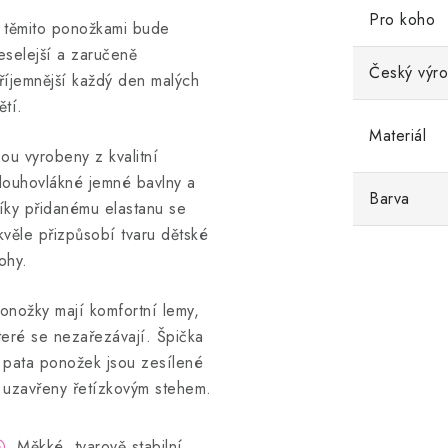
Pro koho
 těmito ponožkami bude
eselejší a zaručeně
Český výr
říjemnější každý den malých
ětí.
Materiál
sou vyrobeny z kvalitní
louhovlákné jemné bavlny a
Barva
íky přidanému elastanu se
kvěle přizpůsobí tvaru dětské
ohy.
onožky mají komfortní lemy,
teré se nezařezávají. Špička
 pata ponožek jsou zesílené
 uzavřeny řetízkovým stehem.
Měkké, tvarově stabilní