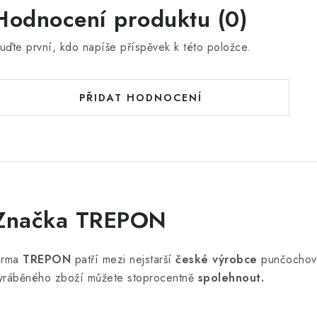
Hodnocení produktu (0)
uďte první, kdo napíše příspěvek k této položce.
PŘIDAT HODNOCENÍ
Značka TREPON
irma
TREPON
patří mezi nejstarší
české výrobce
punčochové
yráběného zboží můžete stoprocentně
spolehnout.