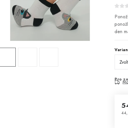
Ponožk
ponožk
den ma
Varian
Pro zo
Mo
5
44,
Mě