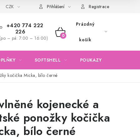
CZK
Obchodní podmínky
Podmínky ochrany osobních údajů
Přihlášení
Registrace
Prázdný
+420 774 222
226
NÁKUPNÍ
(po – pá: 7:00 – 16:00)
košík
KOŠÍK
OPLŇKY
SOFTSHELL
POUKAZY
KONTAKTY
žky kočička Micka, bílo černé
vlněné kojenecké a
tské ponožky kočička
cka, bílo černé