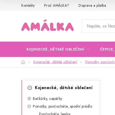
Přejít
Kontakty
Proč AMÁLKA?
Doprava a platba
na
obsah
KOJENECKÉ, DĚTSKÉ OBLEČENÍ
ČEPICE
Domů
Kojenecké, dětské oblečení
Ponožky, punčochá
P
K
Přeskočit
Kojenecké, dětské oblečení
kategorie
a
o
t
Bačkůrky, capáčky
s
Ponožky, punčocháče, spodní prádlo
e
t
Punčocháče, legíny