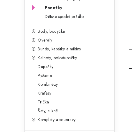
g
r
Ponožky
o
Dětské spodní prádlo
a
r
n
i
Body, bodyčka
e
n
Overaly
Bundy, kabátky a mikiny
í
Kalhoty, polodupačky
p
Dupačky
a
Pyžama
Kombinézy
n
Kraťasy
e
Trička
l
Šaty, sukně
Komplety a soupravy