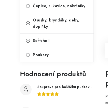
Čepice, rukavice, nákrčníky
Osušky, bryndáky, deky,
doplňky
Softshell
Poukazy
Hodnocení produktů
Souprava pro holčičku pudrově růžová, ptáčci květy
P
m