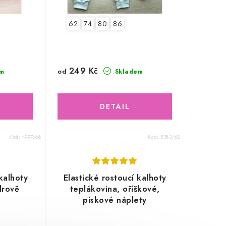
62
74
80
86
249 Kč
od
m
Skladem
Kód:
4997/68
Kód:
5383/62
kalhoty
Elastické rostoucí kalhoty
drově
teplákovina, oříškové,
pískové náplety