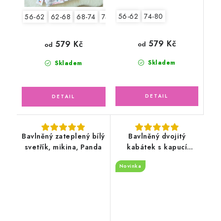
56-62
74-80
56-62
62-68
68-74
74-80
80-86
92-98
579 Kč
579 Kč
od
od
Skladem
Skladem
Bavlněný zateplený bílý
Bavlněný dvojitý
svetřík, mikina, Panda
kabátek s kapucí
pudrově růžový, květy
Novinka