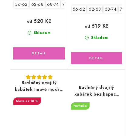
56-62
62-68
68-74
74-80
80-86
56-62
62-68
68-74
74-80
520 Kč
od
519 Kč
od
Skladem
Skladem
Bavlněný dvojitý
Bavlněný dvojitý
kabátek tmavě modrý,
kabátek bez kapuce
Autíčko
teplákovina, malí
až 10 %
Novinka
hrošíci