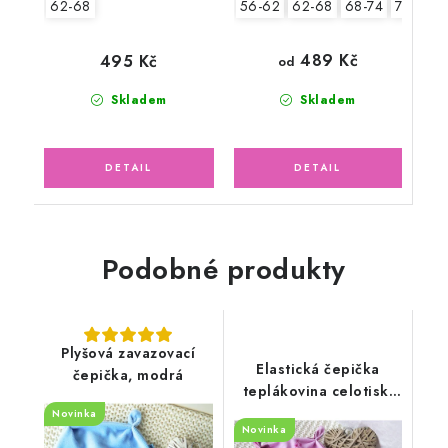
56-62
62-68
68-74
74-80
62-68
489 Kč
495 Kč
od
Skladem
Skladem
Podobné produkty
Plyšová zavazovací
Elastická čepička
čepička, modrá
teplákovina celotisk,
pohádková víla s
Novinka
Novinka
jednorožcem