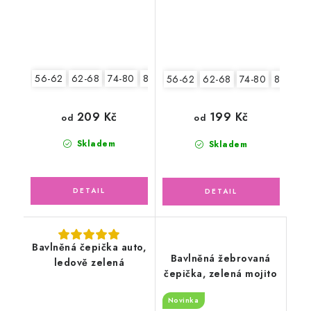
56-62
62-68
74-80
80-86
56-62
62-68
74-80
80-86
209 Kč
199 Kč
od
od
Skladem
Skladem
Bavlněná čepička auto,
Bavlněná žebrovaná
ledově zelená
čepička, zelená mojito
Novinka