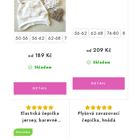
56-62
62-68
74-80
80-86
50-56
56-62
62-68
74-80
80-86
209 Kč
od
189 Kč
od
Skladem
Skladem
Elastická čepička
Plyšová zavazovací
jersey, barevné
čepička, hnědá
květinky
Novinka