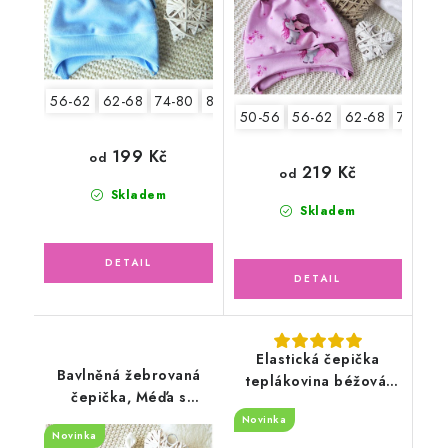
56-62
62-68
74-80
80-86
50-56
56-62
62-68
74-80
199 Kč
od
219 Kč
od
Skladem
Skladem
Elastická čepička
Bavlněná žebrovaná
teplákovina béžová,
čepička, Méďa s
bagry
růžovou
Novinka
Novinka