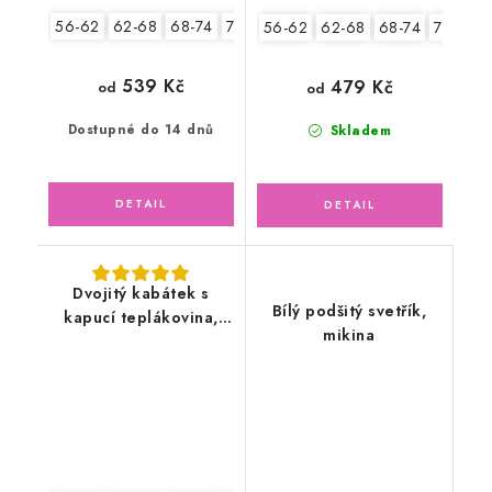
56-62
62-68
68-74
74-80
80-86
56-62
62-68
68-74
74-80
539 Kč
479 Kč
od
od
Dostupné do 14 dnů
Skladem
Dvojitý kabátek s
Bílý podšitý svetřík,
kapucí teplákovina,
mikina
auta