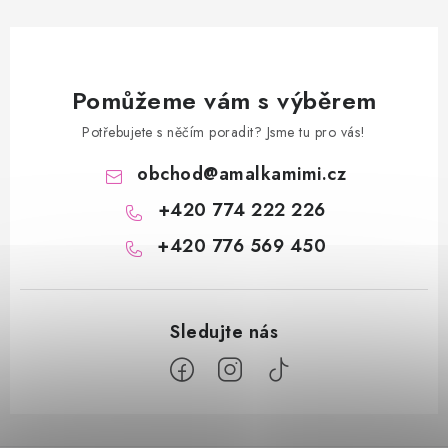
Pomůžeme vám s výběrem
Potřebujete s něčím poradit? Jsme tu pro vás!
obchod
@
amalkamimi.cz
+420 774 222 226
+420 776 569 450
Z