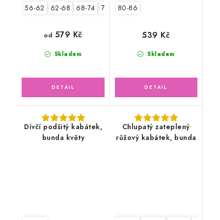
56-62
62-68
68-74
74-80
80-86
80-86
92-98
579 Kč
539 Kč
od
Skladem
Skladem
Dívčí podšitý kabátek,
Chlupatý zateplený
bunda květy
růžový kabátek, bunda