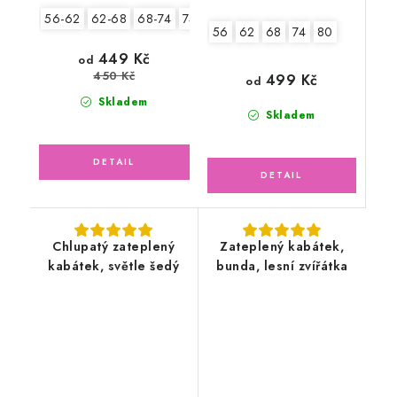
56-62
62-68
68-74
74-80
80-86
2.jakost v.68-74
56
62
68
74
80
449 Kč
od
450 Kč
499 Kč
od
Skladem
Skladem
Chlupatý zateplený
Zateplený kabátek,
kabátek, světle šedý
bunda, lesní zvířátka