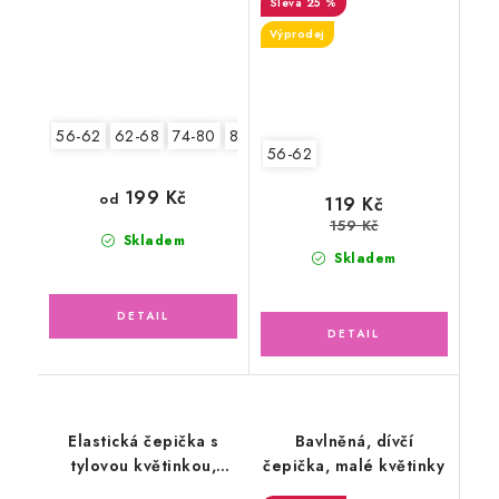
25 %
Výprodej
56-62
62-68
74-80
80-86
56-62
199 Kč
od
119 Kč
159 Kč
Skladem
Skladem
Elastická čepička s
Bavlněná, dívčí
tylovou květinkou,
čepička, malé květinky
lososová