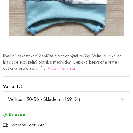
Kontakty
Proč AMÁLKA?
Doprava a platba
Tabulka velikostí
Postup pro vrácení a výměnu
Velkoobchod
Obchodní podmínky
Podmínky ochrany osobních údajů
Blog
Kvalitní zavazovací čepička s ozdobnými oušky. Velmi slušivá na
hlavičce. Kouzelný potisk s medvídky. Čepička bezvadně kryje i
ouška a proto se v ní...
Více informací
Varianta:
Skladem
Možnosti doručení