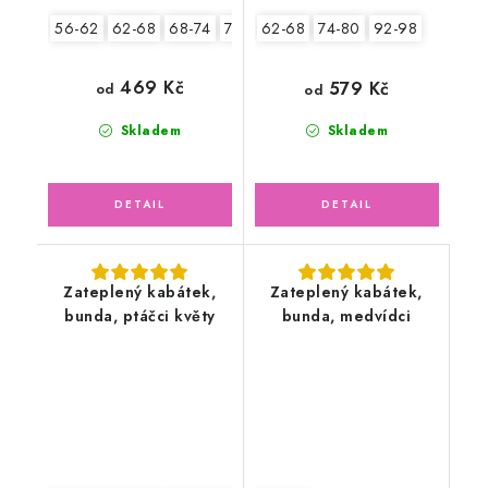
56-62
62-68
68-74
74-80
80-86
62-68
74-80
92-98
469 Kč
579 Kč
od
od
Skladem
Skladem
Zateplený kabátek,
Zateplený kabátek,
bunda, ptáčci květy
bunda, medvídci